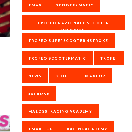
TMAX
SCOOTERMATIC
TROFEO NAZIONALE SCOOTER
VELOCITÀ
TROFEO SUPERSCOOTER 4STROKE
TROFEO SCOOTERMATIC
TROFEI
NEWS
BLOG
TMAXCUP
4STROKE
MALOSSI RACING ACADEMY
TMAX CUP
RACINGACADEMY