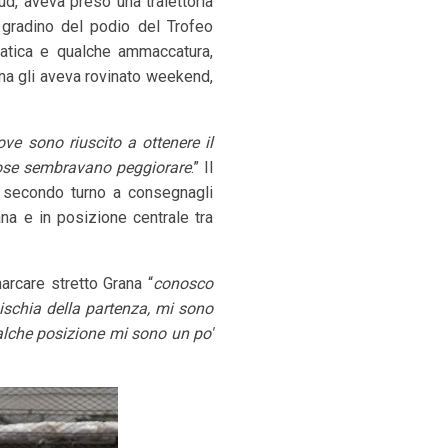
d, aveva preso una traiettoria
o gradino del podio del Trofeo
fatica e qualche ammaccatura,
na gli aveva rovinato weekend,
ove sono riuscito a ottenere il
 cose sembravano peggiorare
.” Il
n secondo turno a consegnagli
ana e in posizione centrale tra
marcare stretto Grana “
conosco
mischia della partenza, mi sono
alche posizione mi sono un po'