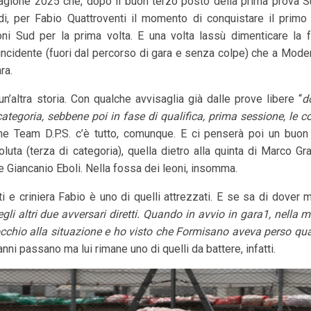
gione 2025 che, dopo il buon terzo posto della prima prova Su
ndi, per Fabio Quattroventi il momento di conquistare il prim
ni Sud per la prima volta. E una volta lassù dimenticare la 
incidente (fuori dal percorso di gara e senza colpe) che a Mode
ara.
n’altra storia. Con qualche avvisaglia già dalle prove libere “
d
tegoria, sebbene poi in fase di qualifica, prima sessione, le
ne Team D.P.S. c’è tutto, comunque. E ci penserà poi un buo
oluta (terza di categoria), quella dietro alla quinta di Marco Gr
 Giancanio Eboli. Nella fossa dei leoni, insomma.
ti e criniera Fabio è uno di quelli attrezzati. E se sa di dover 
gli altri due avversari diretti. Quando in avvio in gara1, nella 
occhio alla situazione e ho visto che Formisano aveva perso qu
i anni passano ma lui rimane uno di quelli da battere, infatti.