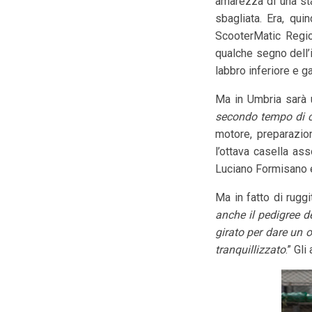
amarezza di una sta
sbagliata. Era, qui
ScooterMatic Regio
qualche segno dell’
labbro inferiore e g
Ma in Umbria sarà u
secondo tempo di ca
motore, preparazio
l’ottava casella ass
Luciano Formisano e
Ma in fatto di ruggi
anche il pedigree de
girato per dare un 
tranquillizzato
.” Gl