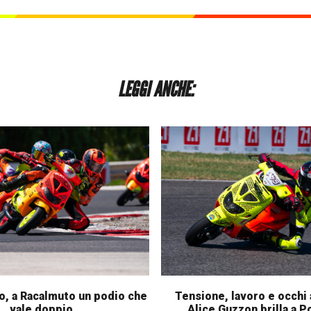
LEGGI ANCHE:
o, a Racalmuto un podio che
Tensione, lavoro e occhi a
vale doppio
Alice Guzzon brilla a 