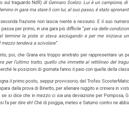
io sul traguardo NdR)
di Gennaro Scelzo. Lui è un campione, di 
emino in gara ma stare lì con lui, al suo passo, è stato spronant
 seconda frazione non lascia niente a nessuno. E il suo numero 
passa per primo, in una gara più difficile “
per via delle condizio
al termine la pista si stava asciugando e per me iniziava u
l mezzo tendeva a scivolare
.”
nto, poi, che Grana era troppo arretrato per rappresentare un per
era per l’ultimo tratto, quello che immette al rettilineo del tragu
perché le posizioni di giornata fanno il paio con quelle della class
gna il primo posto, seppur provvisorio, del Trofeo ScooterMatic
para dalla prova di Binetto, per allenare ruggito e criniera in vist
se si dice che in mezzo ci sia una deviazione per Pomposa, Gi
si fa per dire eh! Ché di pioggia, meteo e Saturno contro ne abb