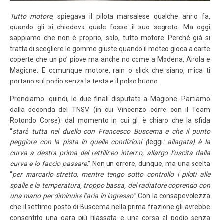
Tutto motore
, spiegava il pilota marsalese qualche anno fa,
quando gli si chiedeva quale fosse il suo segreto. Ma oggi
sappiamo che non è proprio, solo, tutto motore. Perché già si
tratta di scegliere le gomme giuste quando il meteo gioca a carte
coperte che un po’ piove ma anche no come a Modena, Airola e
Magione. E comunque motore, rain o slick che siano, mica ti
portano sul podio senza la testa e il polso buono.
Prendiamo. quindi, le due finali disputate a Magione. Partiamo
dalla seconda del TNSV (in cui Vincenzo corre con il Team
Rotondo Corse): dal momento in cui gli è chiaro che la sfida
“
starà tutta nel duello con Francesco Buscema e che il punto
peggiore con la pista in quelle condizioni (
leggi
: allagata) è la
curva a destra prima del rettilineo interno, allargo l’uscita dalla
curva e lo faccio passare
.” Non un errore, dunque, ma una scelta
“
per marcarlo stretto, mentre tengo sotto controllo i piloti alle
spalle e la temperatura, troppo bassa, del radiatore coprendo con
una mano per diminuire l’aria in ingresso
.” Con la consapevolezza
che il settimo posto di Buscema nella prima frazione gli avrebbe
consentito una gara più rilassata e una corsa al podio senza