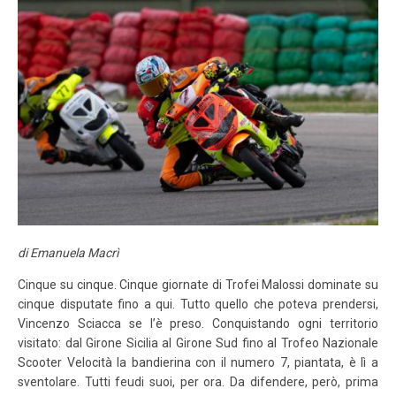
LOGIN
ISCRIVITI ALLA GARA
CALENDARIO
NEWS
BLOG
MALOSSI RACING ACADEMY
VELOCE EROI NEL VENTO
di Emanuela Macrì
PHOTOGALLERY
Cinque su cinque. Cinque giornate di Trofei Malossi dominate su
cinque disputate fino a qui. Tutto quello che poteva prendersi,
CLASSIFICHE
Vincenzo Sciacca se l’è preso. Conquistando ogni territorio
visitato: dal Girone Sicilia al Girone Sud fino al Trofeo Nazionale
CONTATTI
Scooter Velocità la bandierina con il numero 7, piantata, è lì a
sventolare. Tutti feudi suoi, per ora. Da difendere, però, prima