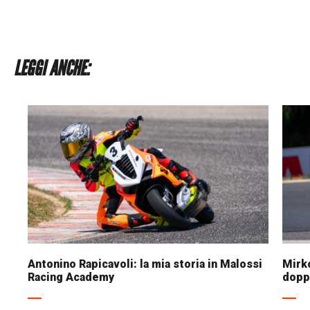
LEGGI ANCHE:
Antonino Rapicavoli: la mia storia in Malossi
Mirko
Racing Academy
dopp