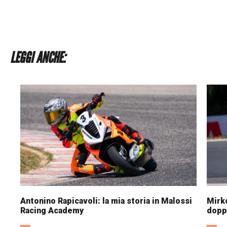
LEGGI ANCHE:
Antonino Rapicavoli: la mia storia in Malossi
Mirko
Racing Academy
dopp