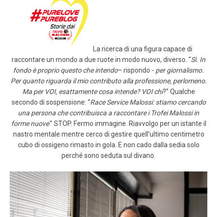
LOGIN
ISCRIVITI ALLA GARA
CALENDARIO
La ricerca di una figura capace di
NEWS
raccontare un mondo a due ruote in modo nuovo, diverso. “
Sì. In
fondo è proprio questo che intendo
– rispondo -
per giornalismo.
BLOG
Per quanto riguarda il mio contributo alla professione, perlomeno.
Ma per VOI, esattamente cosa intende? VOI chi
?” Qualche
MALOSSI RACING ACADEMY
secondo di sospensione: “
Race Service Malossi: stiamo cercando
una persona che contribuisca a raccontare i Trofei Malossi in
VELOCE EROI NEL VENTO
forme nuove
.” STOP. Fermo immagine. Riavvolgo per un istante il
nastro mentale mentre cerco di gestire quell’ultimo centimetro
cubo di ossigeno rimasto in gola. E non cado dalla sedia solo
PHOTOGALLERY
perché sono seduta sul divano.
CLASSIFICHE
CONTATTI