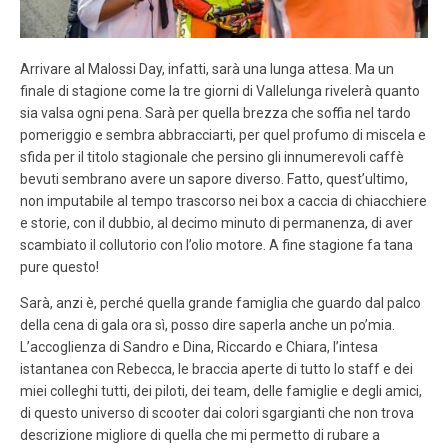
Arrivare al Malossi Day, infatti, sarà una lunga attesa. Ma un
finale di stagione come la tre giorni di Vallelunga rivelerà quanto
sia valsa ogni pena. Sarà per quella brezza che soffia nel tardo
pomeriggio e sembra abbracciarti, per quel profumo di miscela e
sfida per il titolo stagionale che persino gli innumerevoli caffè
bevuti sembrano avere un sapore diverso. Fatto, quest’ultimo,
non imputabile al tempo trascorso nei box a caccia di chiacchiere
e storie, con il dubbio, al decimo minuto di permanenza, di aver
scambiato il collutorio con l’olio motore. A fine stagione fa tana
pure questo!
Sarà, anzi è, perché quella grande famiglia che guardo dal palco
della cena di gala ora sì, posso dire saperla anche un po’mia.
L’accoglienza di Sandro e Dina, Riccardo e Chiara, l’intesa
istantanea con Rebecca, le braccia aperte di tutto lo staff e dei
miei colleghi tutti, dei piloti, dei team, delle famiglie e degli amici,
di questo universo di scooter dai colori sgargianti che non trova
descrizione migliore di quella che mi permetto di rubare a