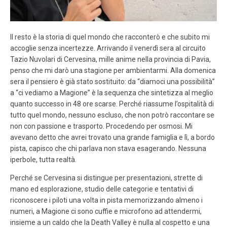
Il resto è la storia di quel mondo che racconterò e che subito mi
accoglie senza incertezze. Arrivando il venerdì sera al circuito
Tazio Nuvolari di Cervesina, mille anime nella provincia di Pavia,
penso che mi darò una stagione per ambientarmi. Alla domenica
sera il pensiero è già stato sostituito: da “diamoci una possibilità”
a “ci vediamo a Magione” è la sequenza che sintetizza al meglio
quanto successo in 48 ore scarse. Perché riassume l’ospitalità di
tutto quel mondo, nessuno escluso, che non potrò raccontare se
non con passione e trasporto. Procedendo per osmosi. Mi
avevano detto che avrei trovato una grande famiglia e lì, a bordo
pista, capisco che chi parlava non stava esagerando. Nessuna
iperbole, tutta realtà.
Perché se Cervesina si distingue per presentazioni, strette di
mano ed esplorazione, studio delle categorie e tentativi di
riconoscere i piloti una volta in pista memorizzando almeno i
numeri, a Magione ci sono cuffie e microfono ad attendermi,
insieme a un caldo che la Death Valley è nulla al cospetto e una