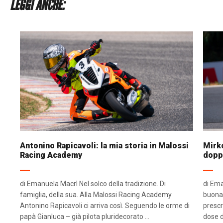
LEGGI ANCHE:
Antonino Rapicavoli: la mia storia in Malossi
Mirko
Racing Academy
dopp
di Emanuela Macrì Nel solco della tradizione. Di
di Ema
famiglia, della sua. Alla Malossi Racing Academy
buona 
Antonino Rapicavoli ci arriva così. Seguendo le orme di
prescr
papà Gianluca – già pilota pluridecorato ...
dose d