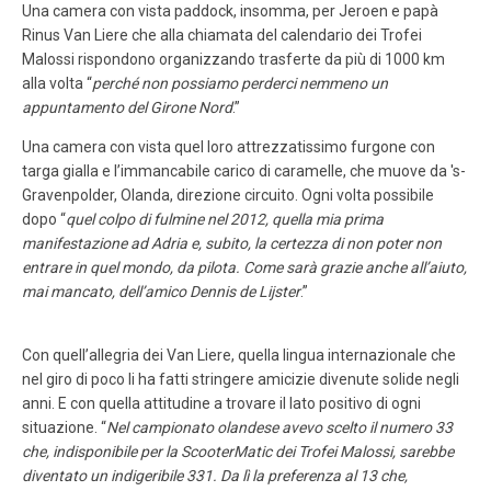
Una camera con vista paddock, insomma, per Jeroen e papà
Rinus Van Liere che alla chiamata del calendario dei Trofei
Malossi rispondono organizzando trasferte da più di 1000 km
alla volta “
perché non possiamo perderci nemmeno un
appuntamento del Girone Nord
.”
Una camera con vista quel loro attrezzatissimo furgone con
targa gialla e l’immancabile carico di caramelle, che muove da 's-
Gravenpolder, Olanda, direzione circuito. Ogni volta possibile
dopo “
quel colpo di fulmine nel 2012, quella mia prima
manifestazione ad Adria e, subito, la certezza di non poter non
entrare in quel mondo, da pilota. Come sarà grazie anche all’aiuto,
mai mancato, dell’amico Dennis de Lijster
.”
Con quell’allegria dei Van Liere, quella lingua internazionale che
nel giro di poco li ha fatti stringere amicizie divenute solide negli
anni. E con quella attitudine a trovare il lato positivo di ogni
situazione. “
Nel campionato olandese avevo scelto il numero 33
che, indisponibile per la ScooterMatic dei Trofei Malossi, sarebbe
diventato un indigeribile 331. Da lì la preferenza al 13 che,