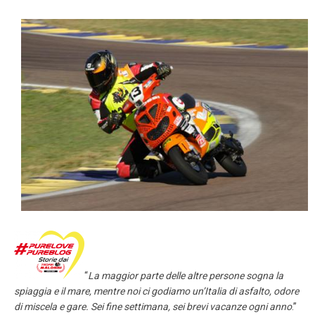
LOGIN
ISCRIVITI ALLA GARA
CALENDARIO
NEWS
BLOG
MALOSSI RACING ACADEMY
VELOCE EROI NEL VENTO
PHOTOGALLERY
CLASSIFICHE
“
La maggior parte delle altre persone sogna la
CONTATTI
spiaggia e il mare, mentre noi ci godiamo un’Italia di asfalto, odore
di miscela e gare. Sei fine settimana, sei brevi vacanze ogni anno
.”