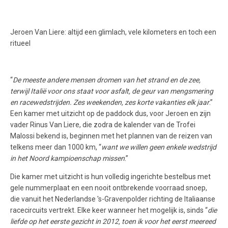
Jeroen Van Liere: altijd een glimlach, vele kilometers en toch een
ritueel
“
De meeste andere mensen dromen van het strand en de zee,
terwijl Italië voor ons staat voor asfalt, de geur van mengsmering
en racewedstrijden. Zes weekenden, zes korte vakanties elk jaar
.”
Een kamer met uitzicht op de paddock dus, voor Jeroen en zijn
vader Rinus Van Liere, die zodra de kalender van de Trofei
Malossi bekend is, beginnen met het plannen van de reizen van
telkens meer dan 1000 km, “
want we willen geen enkele wedstrijd
in het Noord kampioenschap missen
.”
Die kamer met uitzicht is hun volledig ingerichte bestelbus met
gele nummerplaat en een nooit ontbrekende voorraad snoep,
die vanuit het Nederlandse 's-Gravenpolder richting de Italiaanse
racecircuits vertrekt. Elke keer wanneer het mogelijk is, sinds “
die
liefde op het eerste gezicht in 2012, toen ik voor het eerst meereed