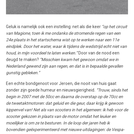
Geluk is namelijk ook een instelling: net als die keer
“op het circuit
van Magione, toen ik me ondanks de stromende regen van een
24e plaats in het startschema wist op te werken naar een 11e
eindplek. Door het water, waar ik tijdens de wedstrijd echt niet van
houd, in mijn voordeel te laten werken.”
Door van de nood een
deugd te maken?
“Misschien kwam het gewoon omdat we in
Nederland gewend zijn aan regen, en dat is in bepaalde gevallen
gunstig gebleken.”
Een echte bondgenoot voor Jeroen, die nooit van huis gaat
zonder zijn goede humeur en nieuwsgierigheid
. “Trouw, sinds het
begin in 2007 met de 50cc en daarna de overstap op de 70cc en
de tweetaktmotoren: dat geluid en die geur, daar krijg ik gewoon
kippenvel van! Net als van scooters in het algemeen: ik heb voor de
scooter gekozen in plaats van de motor omdat het leuker en
moeilijker is om ze te besturen. In de loop der jaren heb ik
bovendien geëxperimenteerd met nieuwe uitdagingen: de Vespa-