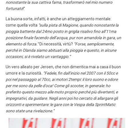
nonostante la sua cattiva fama, trasformerò nel mio numero
fortunato
!”
La buona sorte, infatti, è anche un atteggiamento mentale:
come quella volta
“sulla pista di Magione, quando nonostante la
pioggia battente dal 24mo posto in griglia risalivo fino all’11ma
posizione finale facendo dell’acqua, pur non amandola in gara, un
elemento di forza.”
Di necessità, virtù?
“Forse, semplicemente,
perché in Olanda siamo abituati alla pioggia e questo, in alcune
occasioni, si è rivelato un vantaggio.”
Un vero alleato per Jeroen, che non dimentica mai a casa il buon
umore e la curiosità
. “Fedele, fin dall’inizio nel 2007 con il 50cc e
poi nel passaggio al 70cc, ai motori 2tempi: il loro suono e odore
per me sono da pelle d'oca! Come gli scooter, in generale: ho
preferito questo mezzo alle moto proprio perché più divertenti, e
impegnativi, da guidare. Negli anni poi ho cercato di allargare gli
orizzonti e sperimentare: le gare con le Vespa della SprintMatic
sono state una rivelazione.”