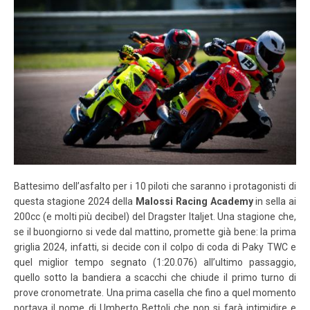
Battesimo dell’asfalto per i 10 piloti che saranno i protagonisti di
questa stagione 2024 della
Malossi Racing Academy
in sella ai
200cc (e molti più decibel) del Dragster Italjet. Una stagione che,
se il buongiorno si vede dal mattino, promette già bene: la prima
griglia 2024, infatti, si decide con il colpo di coda di Paky TWC e
quel miglior tempo segnato (1:20.076) all’ultimo passaggio,
quello sotto la bandiera a scacchi che chiude il primo turno di
prove cronometrate. Una prima casella che fino a quel momento
portava il nome di Umberto Bettoli che non si farà intimidire e