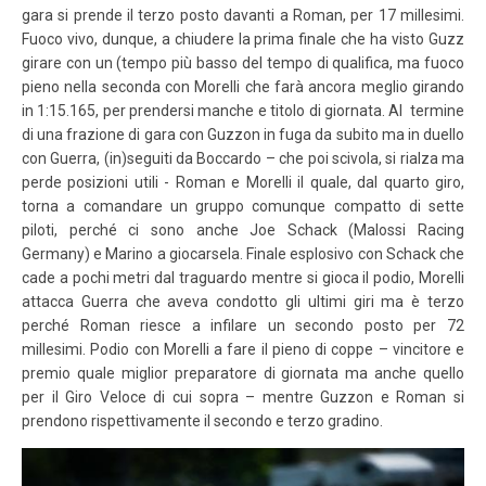
gara si prende il terzo posto davanti a Roman, per 17 millesimi.
Fuoco vivo, dunque, a chiudere la prima finale che ha visto Guzz
girare con un (tempo più basso del tempo di qualifica, ma fuoco
pieno nella seconda con Morelli che farà ancora meglio girando
in 1:15.165, per prendersi manche e titolo di giornata. Al termine
di una frazione di gara con Guzzon in fuga da subito ma in duello
con Guerra, (in)seguiti da Boccardo – che poi scivola, si rialza ma
perde posizioni utili - Roman e Morelli il quale, dal quarto giro,
torna a comandare un gruppo comunque compatto di sette
piloti, perché ci sono anche Joe Schack (Malossi Racing
Germany) e Marino a giocarsela. Finale esplosivo con Schack che
cade a pochi metri dal traguardo mentre si gioca il podio, Morelli
attacca Guerra che aveva condotto gli ultimi giri ma è terzo
perché Roman riesce a infilare un secondo posto per 72
millesimi. Podio con Morelli a fare il pieno di coppe – vincitore e
premio quale miglior preparatore di giornata ma anche quello
per il Giro Veloce di cui sopra – mentre Guzzon e Roman si
prendono rispettivamente il secondo e terzo gradino.