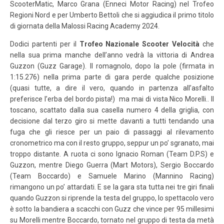
ScooterMatic, Marco Grana (Enneci Motor Racing) nel Trofeo
Regioni Nord e per Umberto Bettoli che si aggiudica il primo titolo
di giornata della Malossi Racing Academy 2024.
Dodici partenti per il
Trofeo Nazionale Scooter Velocità
che
nella sua prima manche dell’anno vedrà la vittoria di Andrea
Guzzon (Guzz Garage). Il romagnolo, dopo la pole (firmata in
1:15.276) nella prima parte di gara perde qualche posizione
(quasi tutte, a dire il vero, quando in partenza all’asfalto
preferisce l’erba del bordo pista!) ma mai di vista Nico Morelli.. Il
toscano, scattato dalla sua casella numero 4 della griglia, con
decisione dal terzo giro si mette davanti a tutti tendando una
fuga che gli riesce per un paio di passaggi al rilevamento
cronometrico ma con il resto gruppo, seppur un po’ sgranato, mai
troppo distante. A ruota ci sono Ignacio Roman (Team D.P.S) e
Guzzon, mentre Diego Guerra (Mart Motors), Sergio Boccardo
(Team Boccardo) e Samuele Marino (Mannino Racing)
rimangono un po’ attardati. E se la gara sta tutta nei tre giri finali
quando Guzzon si riprende la testa del gruppo, lo spettacolo vero
è sotto la bandiera a scacchi con Guzz che vince per 95 millesimi
su Morelli mentre Boccardo, tornato nel gruppo di testa da metà