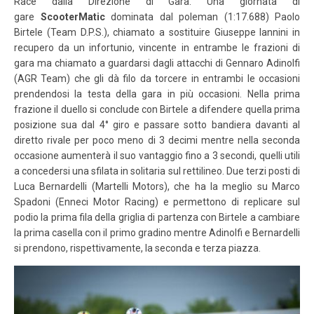
Race dalla Direzione di Gara. Una giornata di
gare
ScooterMatic
dominata dal poleman (1:17.688) Paolo
Birtele (Team D.P.S.), chiamato a sostituire Giuseppe Iannini in
recupero da un infortunio, vincente in entrambe le frazioni di
gara ma chiamato a guardarsi dagli attacchi di Gennaro Adinolfi
(AGR Team) che gli dà filo da torcere in entrambi le occasioni
prendendosi la testa della gara in più occasioni. Nella prima
frazione il duello si conclude con Birtele a difendere quella prima
posizione sua dal 4° giro e passare sotto bandiera davanti al
diretto rivale per poco meno di 3 decimi mentre nella seconda
occasione aumenterà il suo vantaggio fino a 3 secondi, quelli utili
a concedersi una sfilata in solitaria sul rettilineo. Due terzi posti di
Luca Bernardelli (Martelli Motors), che ha la meglio su Marco
Spadoni (Enneci Motor Racing) e permettono di replicare sul
podio la prima fila della griglia di partenza con Birtele a cambiare
la prima casella con il primo gradino mentre Adinolfi e Bernardelli
si prendono, rispettivamente, la seconda e terza piazza.