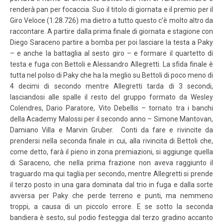
renderà pan per focaccia. Suo il titolo di giornata e il premio per il
Giro Veloce (1:28.726) ma dietro a tutto questo c’è molto altro da
raccontare. A partire dalla prima finale di giornata e stagione con
Diego Saraceno partire a bomba per poi lasciare la testa a Paky
– e anche la battaglia al sesto giro – e formare il quartetto di
testa e fuga con Bettoli e Alessandro Allegretti. La sfida finale è
tutta nel polso di Paky che ha la meglio su Bettoli di poco meno di
4 decimi di secondo mentre Allegretti tarda di 3 secondi,
lasciandosi alle spalle il resto del gruppo formato da Wesley
Colendres, Dario Paratore, Vito Debellis – tornato tra i banchi
della Academy Malossi per il secondo anno – Simone Mantovan,
Damiano Villa e Marvin Gruber. Conti da fare e rivincite da
prendersi nella seconda finale in cui, alla rivincita di Bettoli che,
come detto, farà il pieno in zona premiazioni, si aggiunge quella
di Saraceno, che nella prima frazione non aveva raggiunto il
traguardo ma qui taglia per secondo, mentre Allegretti si prende
il terzo posto in una gara dominata dal trio in fuga e dalla sorte
avversa per Paky che perde terreno e punti, ma nemmeno
troppi, a causa di un piccolo errore. E se sotto la seconda
bandiera è sesto, sul podio festeggia dal terzo gradino accanto