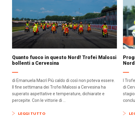
Quanto fuoco in questo Nord! Trofei Malossi
Progr
bollenti a Cervesina
Nord
di Emanuela Macrì Più caldo di così non poteva essere.
I Trof
Il fine settimana dei Trofei Malossi a Cervesina ha
di Cer
superato aspettative e temperature, dichiarate e
stagio
percepite. Con le vittorie di ...
conclu
LEGGI TUTTO
LE