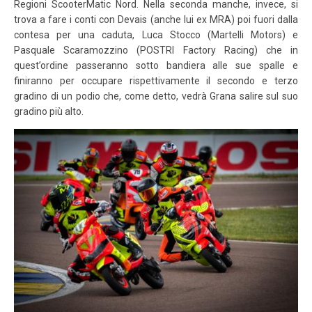
Regioni ScooterMatic Nord. Nella seconda manche, invece, si
trova a fare i conti con Devais (anche lui ex MRA) poi fuori dalla
contesa per una caduta, Luca Stocco (Martelli Motors) e
Pasquale Scaramozzino (POSTRI Factory Racing) che in
quest’ordine passeranno sotto bandiera alle sue spalle e
finiranno per occupare rispettivamente il secondo e terzo
gradino di un podio che, come detto, vedrà Grana salire sul suo
gradino più alto.