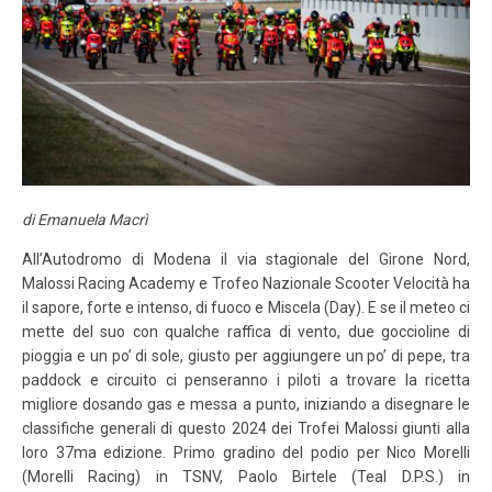
LOGIN
ISCRIVITI ALLA GARA
CALENDARIO
NEWS
BLOG
di Emanuela Macrì
MALOSSI RACING ACADEMY
All’Autodromo di Modena il via stagionale del Girone Nord,
VELOCE EROI NEL VENTO
Malossi Racing Academy e Trofeo Nazionale Scooter Velocità ha
il sapore, forte e intenso, di fuoco e Miscela (Day). E se il meteo ci
mette del suo con qualche raffica di vento, due goccioline di
PHOTOGALLERY
pioggia e un po’ di sole, giusto per aggiungere un po’ di pepe, tra
paddock e circuito ci penseranno i piloti a trovare la ricetta
CLASSIFICHE
migliore dosando gas e messa a punto, iniziando a disegnare le
classifiche generali di questo 2024 dei Trofei Malossi giunti alla
CONTATTI
loro 37ma edizione. Primo gradino del podio per Nico Morelli
(Morelli Racing) in TSNV, Paolo Birtele (Teal D.P.S.) in