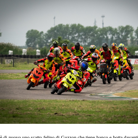
è di nuovo uno scatto felino di Guzzon che tiene banco e botta davanti a