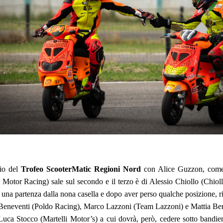
dio del
Trofeo ScooterMatic Regioni Nord
con Alice Guzzon, come 
otor Racing) sale sul secondo e il terzo è di Alessio Chiollo (Chiol
 una partenza dalla nona casella e dopo aver perso qualche posizione, ris
Beneventi (Poldo Racing), Marco Lazzoni (Team Lazzoni) e Mattia Bert
Luca Stocco (Martelli Motor’s) a cui dovrà, però, cedere sotto bandiera