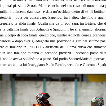
oi quinta) piazza in ScooterMatic è anche, nel suo caso e di nuovo, una
utile. Inutilmente dannoso - e data un’occhiata dietro di sé - il bottino 
cartegoria - opta per conservare. Sapendo, tra l’altro, che fino a qu
 preparato la sfida finale. Quella che da lì, poi, sarà: tra Birtele, che
 la battaglia finale con Adinolfi e Spadoni. I tre si alternano, sfiora
nne il colpo di coda finale: quello che, mentre Adinolfi corre a prendersi
nardelli – dopo aver guadagnato una posizione a giro dal settimo pass
re di frazione in 1:03.171 - all’uscita dell’ultima curva che immette a
e in una frazione minima di secondo predersi il secondo posto di 
lì, non lo aveva soddisfatto a pieno. Sul podio ScooterMatic di giornat
mentre accanto a lui festeggiano Paolo Birtele, secondo e Giacomo Spado