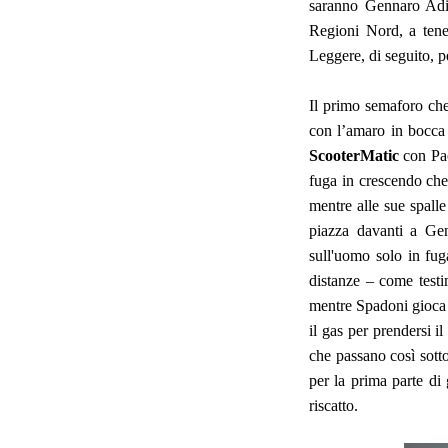
saranno Gennaro Adi
Regioni Nord, a tener
Leggere, di seguito, p
Il primo semaforo che
con l’amaro in bocca i
ScooterMatic
con Pao
fuga in crescendo che
mentre alle sue spalle
piazza davanti a Ge
sull'uomo solo in fuga
distanze – come testi
mentre Spadoni gioca l
il gas per prendersi 
che passano così sotto
per la prima parte di 
riscatto.