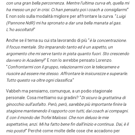
con una gran bella percorrenza. Mentre l’ultima curva eh, quella mi
ha messo un po’ in crisi. Ci han pensato poi i coach a consigliarmi
.”
E non solo sulla modalità migliore per affrontare la curva. “
Luigi
(Pannone NdR) mi ha spronato a dar una bella manata al gas.
L’ho ascoltato
!”
Anche se il tema su cui sta lavorando di più “
è la concentrazione.
Il focus mentale. Sto imparando tanto ed è un aspetto, un
argomento che mi serve tanto in pista quanto fuori. Sto crescendo
davvero in Academy
!” E non lo avrebbe pensato Lorenzo.
“
Confrontarmi con il gruppo, relazionarmi con le telecamere e
riuscire ad essere me stesso. Affrontare le insicurezze e superarle.
Tutto questo va oltre ogni classifica
.”
Vabbeh ma pensiamo, comunque, a un podio stagionale
personale. Cosa mettiamo sui gradini? “
Di sicuro la grattatina di
ginocchio sull’asfalto. Però, però, sarebbe più importante finire la
stagione mantenendo il rapporto con tutti, dai coach ai compagni.
E con il mondo dei Trofei Malossi. Che non deluso le mie
aspettative, anzi. Mi ha fatto bene fin dall’inizio e continua. Dai, è il
mio posto
!” Perché come molte delle cose che accadono per