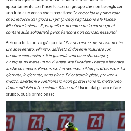
appuntamento con l’incerto, con un gruppo che non ti scegli, con
una tuta e un casco che ti aspettano “
e che caldo la prima volta
che li indossi! Sai, gioca un po’ (molto) l’agitazione e la felicità.
Mischiate insieme. E poi quello è un momento in cui non puoi
contare sulla solidarietà perché ancora non conosci nessuno
.”
Beh una bella prova già questa. “
Per uno come me, decisamente!
Ero spaventato, all’inizio, dal fatto di dovermi misurare con
persone sconosciute. È in generale una cosa che sempre,
ovunque, mi mette un po’ di ansia. Ma l’Academy riesce a lavorare
anche su questo. Perché non hai nemmeno il tempo di pensare. La
giornata, le giornate, sono piene. Ed entrare in pista, provare il
mezzo, divertirmi e confrontarmi con gli stessi che mi mettevano
timore all’inizio mi ha sciolto. Rilassato
.” Uscire dal guscio e fare
gruppo, quale primo passo.