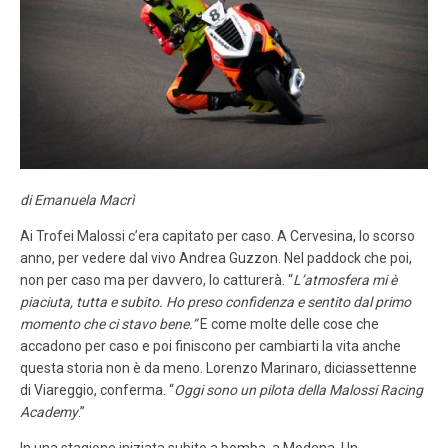
LOGIN
ISCRIVITI ALLA GARA
CALENDARIO
NEWS
BLOG
di Emanuela Macrì
MALOSSI RACING ACADEMY
Ai Trofei Malossi c’era capitato per caso. A Cervesina, lo scorso
VELOCE EROI NEL VENTO
anno, per vedere dal vivo Andrea Guzzon. Nel paddock che poi,
non per caso ma per davvero, lo catturerà. “
L’atmosfera mi è
piaciuta, tutta e subito. Ho preso confidenza e sentito dal primo
PHOTOGALLERY
momento che ci stavo bene.”
E come molte delle cose che
accadono per caso e poi finiscono per cambiarti la vita anche
CLASSIFICHE
questa storia non è da meno. Lorenzo Marinaro, diciassettenne
di Viareggio, conferma. “
Oggi sono un pilota della Malossi Racing
CONTATTI
Academy
.”
In una stagione iniziata subito a bomba, a Modena. Un