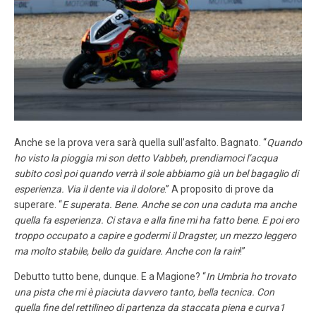
Anche se la prova vera sarà quella sull’asfalto. Bagnato. “
Quando
ho visto la pioggia mi son detto Vabbeh, prendiamoci l’acqua
subito così poi quando verrà il sole abbiamo già un bel bagaglio di
esperienza. Via il dente via il dolore
.” A proposito di prove da
superare. “
E superata. Bene. Anche se con una caduta ma anche
quella fa esperienza. Ci stava e alla fine mi ha fatto bene
.
E poi ero
troppo occupato a capire e godermi il Dragster, un mezzo leggero
ma molto stabile, bello da guidare. Anche con la rain
!”
Debutto tutto bene, dunque. E a Magione? “
In Umbria ho trovato
una pista che mi è piaciuta davvero tanto, bella tecnica. Con
quella fine del rettilineo di partenza da staccata piena e curva1