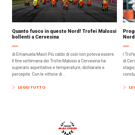
Quanto fuoco in questo Nord! Trofei Malossi
Progr
bollenti a Cervesina
Nord
di Emanuela Macrì Più caldo di così non poteva essere.
I Trof
Il fine settimana dei Trofei Malossi a Cervesina ha
di Cer
superato aspettative e temperature, dichiarate e
stagio
percepite. Con le vittorie di ...
conclu
LEGGI TUTTO
LE