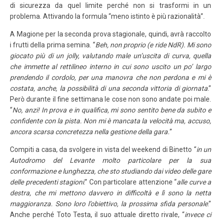
di sicurezza da quel limite perché non si trasformi in un
problema. Attivando la formula “meno istinto è più razionalità”.
A Magione per la seconda prova stagionale, quindi, avrà raccolto
i frutti della prima semina. “
Beh, non proprio (e ride NdR). Mi sono
giocato più di un jolly, valutando male un’uscita di curva, quella
che immette al rettilineo interno in cui sono uscito un po’ largo
prendendo il cordolo, per una manovra che non perdona e mi è
costata, anche, la possibilità di una seconda vittoria di giornata
.”
Però durante il fine settimana le cose non sono andate poi male.
“
No, anzi! In prova e in qualifica, mi sono sentito bene da subito e
confidente con la pista. Non mi è mancata la velocità ma, accuso,
ancora scarsa concretezza nella gestione della gara.
”
Compiti a casa, da svolgere in vista del weekend di Binetto “
in un
Autodromo del Levante molto particolare per la sua
conformazione e lunghezza, che sto studiando dai video delle gare
delle precedenti stagioni
.” Con particolare attenzione “
alle curve a
destra, che mi mettono davvero in difficoltà e lì sono la netta
maggioranza. Sono loro l’obiettivo, la prossima sfida personale
.”
Anche perché Toto Testa, il suo attuale diretto rivale, “
invece ci