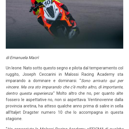
LOGIN
ISCRIVITI ALLA GARA
CALENDARIO
NEWS
BLOG
di Emanuela Macrì
MALOSSI RACING ACADEMY
Un leone. Nato sotto questo segno e pilota dal temperamento col
VELOCE EROI NEL VENTO
ruggito, Joseph Ceccarini in Malossi Racing Academy sta
imparando a dominare e dominarsi. “
Sono arrivato qui per
vincere. Ma ora sto imparando che c’è molto altro, di importante,
PHOTOGALLERY
dentro questa esperienza
.” Molto altro che no, per quanto alte
fossero le aspettative no, non si aspettava. Ventinovenne dalla
CLASSIFICHE
provincia aretina, ha atteso qualche anno prima di salire in sella
all’Italjet Dragster numero 10 che lo accompagna in questa
CONTATTI
stagione.
“
Ho conosciuto la Malossi Racing Academy all’EICMA di qualche