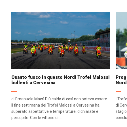
Quanto fuoco in questo Nord! Trofei Malossi
Progr
bollenti a Cervesina
Nord
di Emanuela Macrì Più caldo di così non poteva essere.
I Trof
Il fine settimana dei Trofei Malossi a Cervesina ha
di Cer
superato aspettative e temperature, dichiarate e
stagio
percepite. Con le vittorie di ...
conclu