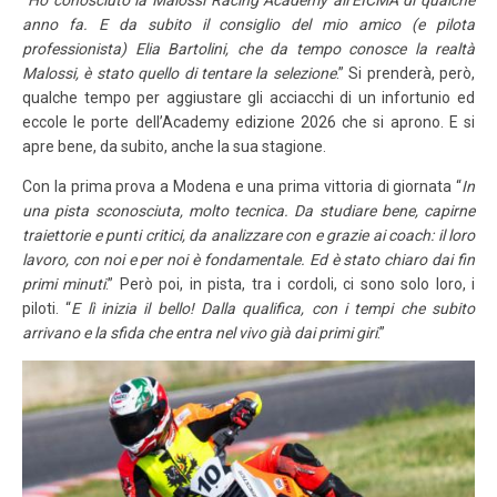
anno fa. E da subito il consiglio del mio amico (e pilota
professionista) Elia Bartolini, che da tempo conosce la realtà
Malossi, è stato quello di tentare la selezione
.” Si prenderà, però,
qualche tempo per aggiustare gli acciacchi di un infortunio ed
eccole le porte dell’Academy edizione 2026 che si aprono. E si
apre bene, da subito, anche la sua stagione.
Con la prima prova a Modena e una prima vittoria di giornata “
In
una pista sconosciuta, molto tecnica. Da studiare bene, capirne
traiettorie e punti critici, da analizzare con e grazie ai coach: il loro
lavoro, con noi e per noi è fondamentale. Ed è stato chiaro dai fin
primi minuti
.” Però poi, in pista, tra i cordoli, ci sono solo loro, i
piloti. “
E lì inizia il bello! Dalla qualifica, con i tempi che subito
arrivano e la sfida che entra nel vivo già dai primi giri
.”