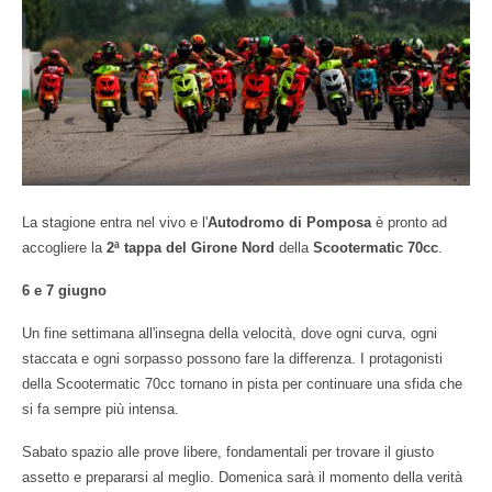
LOGIN
ISCRIVITI ALLA GARA
CALENDARIO
NEWS
BLOG
La stagione entra nel vivo e l'
Autodromo di Pomposa
è pronto ad
MALOSSI RACING ACADEMY
accogliere la
2ª tappa del Girone Nord
della
Scootermatic 70cc
.
VELOCE EROI NEL VENTO
6 e 7 giugno
PHOTOGALLERY
Un fine settimana all'insegna della velocità, dove ogni curva, ogni
staccata e ogni sorpasso possono fare la differenza. I protagonisti
della Scootermatic 70cc tornano in pista per continuare una sfida che
CLASSIFICHE
si fa sempre più intensa.
CONTATTI
Sabato spazio alle prove libere, fondamentali per trovare il giusto
assetto e prepararsi al meglio. Domenica sarà il momento della verità