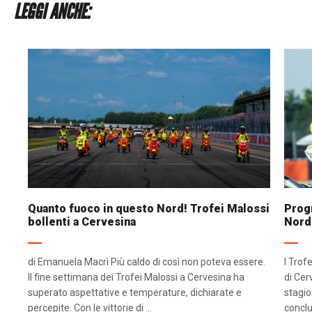
LEGGI ANCHE:
Quanto fuoco in questo Nord! Trofei Malossi
Progr
bollenti a Cervesina
Nord
di Emanuela Macrì Più caldo di così non poteva essere.
I Trof
Il fine settimana dei Trofei Malossi a Cervesina ha
di Cer
superato aspettative e temperature, dichiarate e
stagio
percepite. Con le vittorie di ...
conclu