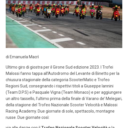
LOGIN
ISCRIVITI ALLA GARA
CALENDARIO
NEWS
BLOG
di Emanuela Macrì
MALOSSI RACING ACADEMY
Ultimo giro di giostra per il Girone Sud edizione 2023. I Trofei
VELOCE EROI NEL VENTO
Malossi fanno tappa all’Autodromo del Levante di Binetto per la
chiusura stagionale della categoria ScooterMatic e Trofeo
Regioni Sud, consegnando i rispettivi titoli a Giuseppe Iannini
PHOTOGALLERY
(Team D.P.S) e Pasquale Vigna (Team Monaco) e per aggiungere
un altro tassello, l’ultimo prima della finale di Varano de’ Melegari,
CLASSIFICHE
della stagione del Trofeo Nazionale Scooter Velocità e Malossi
Racing Academy. Due giornate di sole, spettacolo, montagne
CONTATTI
russe. Due giornate così:
via alle danze con il
Trofeo Nazionale Scooter Velocità
e la