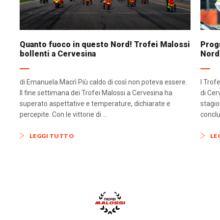
Quanto fuoco in questo Nord! Trofei Malossi
Progr
bollenti a Cervesina
Nord
di Emanuela Macrì Più caldo di così non poteva essere.
I Trof
Il fine settimana dei Trofei Malossi a Cervesina ha
di Cer
superato aspettative e temperature, dichiarate e
stagio
percepite. Con le vittorie di ...
conclu
LEGGI TUTTO
LE