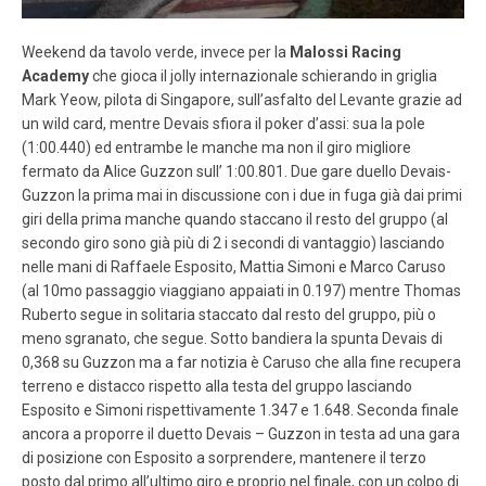
Weekend da tavolo verde, invece per la
Malossi Racing
Academy
che gioca il jolly internazionale schierando in griglia
Mark Yeow, pilota di Singapore, sull’asfalto del Levante grazie ad
un wild card, mentre Devais sfiora il poker d’assi: sua la pole
(1:00.440) ed entrambe le manche ma non il giro migliore
fermato da Alice Guzzon sull’ 1:00.801. Due gare duello Devais-
Guzzon la prima mai in discussione con i due in fuga già dai primi
giri della prima manche quando staccano il resto del gruppo (al
secondo giro sono già più di 2 i secondi di vantaggio) lasciando
nelle mani di Raffaele Esposito, Mattia Simoni e Marco Caruso
(al 10mo passaggio viaggiano appaiati in 0.197) mentre Thomas
Ruberto segue in solitaria staccato dal resto del gruppo, più o
meno sgranato, che segue. Sotto bandiera la spunta Devais di
0,368 su Guzzon ma a far notizia è Caruso che alla fine recupera
terreno e distacco rispetto alla testa del gruppo lasciando
Esposito e Simoni rispettivamente 1.347 e 1.648. Seconda finale
ancora a proporre il duetto Devais – Guzzon in testa ad una gara
di posizione con Esposito a sorprendere, mantenere il terzo
posto dal primo all’ultimo giro e proprio nel finale, con un colpo di