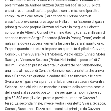
pole firmata da Andrea Guzzon (Guzz Garage) in 53.38 pilota
che si presenta sull’asfalto pugliese con la missione (peraltro
compiuta, ma che fatica…) di difendere il primo posto in
classifica, provvisoria, di categoria. Nella prima frazione di gara il
primo giro vede proprio Guzzon ad avere la meglio sul diretto
concorrente Alberto Consoli (Mannino Racing) per 25 millesimi di
secondo mentre Sergio Boccardo (Marvin Racing Team) cade, si
rialza ma dovrà successivamente lasciare la gara al quarto giro.
Proprio quando in testa si impone un quintetto di piloti – Guzzon,
Consoli, Klemen Svara (Mart Motors), Pietro Rizzo (Enneci Motor
Racing) e Vincenzo Sciacca (Pintax No Limits) in poco più di 7
decimi – che ben presto diventa un quartetto per l’abbandono,
una noia al mezzo, di Consoli. Ha inizio, così, una lotta che arriva
fino all’ultimo giro quando la caduta di Rizzo rimescola le carte:
Svara apre il gas e va a prendersi la bandiera a scacchi davanti a
Sciacca - che chiude una manche in risalita dalla settima casella
della griglia al secondo posto finale per quel tempo migliore sul
giro 53.503 che gli vale il premio previsto - mentre Guzzon è
terzo. La seconda finale, invece, vedrà il quintetto Svara, Sciacca,
Consoli, Buscema e Rizzo a staccarsi dai primi giri da Guzzon,