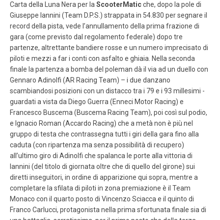
Carta della Luna Nera per la
ScooterMatic
che, dopo la pole di
Giuseppe Iannini (Team D.P.S.) strappata in 54.830 per segnare il
record della pista, vede l’annullamento della prima frazione di
gara (come previsto dal regolamento federale) dopo tre
partenze, altrettante bandiere rosse e un numero imprecisato di
piloti e mezzi a far i conti con asfalto e ghiaia. Nella seconda
finale la partenza a bomba del poleman dà il via ad un duello con
Gennaro Adinolfi (AR Racing Team) – i due danzano
scambiandosi posizioni con un distacco tra i 79 e i 93 millesimi -
guardati a vista da Diego Guerra (Enneci Motor Racing) e
Francesco Buscema (Buscema Racing Team), poi così sul podio,
e Ignacio Roman (Accardo Racing) che a metà non è più nel
gruppo di testa che contrassegna tutti i giri della gara fino alla
caduta (con ripartenza ma senza possibilità di recupero)
all’ultimo giro di Adinolfi che spalanca le porte alla vittoria di
Iannini (del titolo di giornata oltre che di quello del girone) sui
diretti inseguitori, in ordine di apparizione qui sopra, mentre a
completare la sfilata di piloti in zona premiazione è il Team
Monaco con il quarto posto di Vincenzo Sciacca e il quinto di
Franco Carlucci, protagonista nella prima sfortunata finale sia di