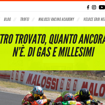
BLOG
TROFEI
MALOSSI RACING ACADEMY
VELOCE EROI NE
ETRO TROVATO, QUANTO ANCORA
N’È. DI GAS E MILLESIMI