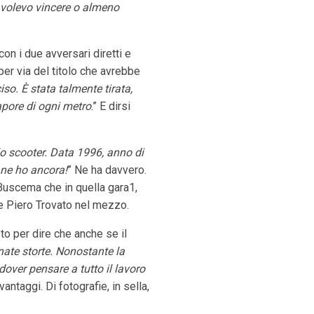
Io volevo vincere o almeno
con i due avversari diretti e
er via del titolo che avrebbe
iso. È stata talmente tirata,
sapore di ogni metro
.” E dirsi
llo scooter. Data 1996, anno di
 ne ho ancora!
” Ne ha davvero.
Buscema che in quella gara1,
mi e Piero Trovato nel mezzo.
to per dire che anche se il
rnate storte. Nonostante la
dover pensare a tutto il lavoro
vantaggi. Di fotografie, in sella,