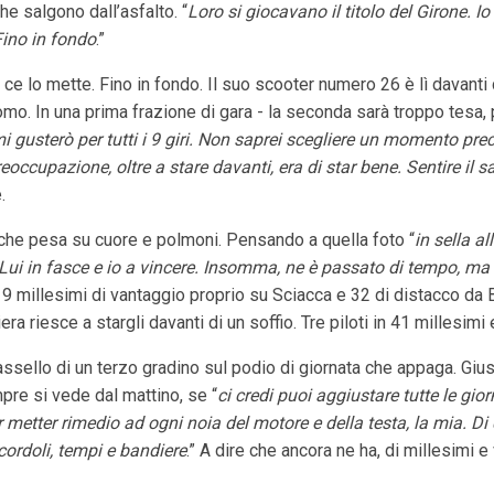
he salgono dall’asfalto. “
Loro si giocavano il titolo del Girone. 
Fino in fondo
.”
, ce lo mette. Fino in fondo. Il suo scooter numero 26 è lì davanti 
o. In una prima frazione di gara - la seconda sarà troppo tesa, p
i gusterò per tutti i 9 giri. Non saprei scegliere un momento prec
reoccupazione, oltre a stare davanti, era di star bene. Sentire il 
è.
ò che pesa su cuore e polmoni. Pensando a quella foto “
in sella a
 Lui in fasce e io a vincere. Insomma, ne è passato di tempo, ma
9 millesimi di vantaggio proprio su Sciacca e 32 di distacco da 
iera riesce a stargli davanti di un soffio. Tre piloti in 41 millesi
assello di un terzo gradino sul podio di giornata che appaga. Gius
re si vede dal mattino, se “
ci credi puoi aggiustare tutte le gio
metter rimedio ad ogni noia del motore e della testa, la mia. Di 
cordoli, tempi e bandiere
.” A dire che ancora ne ha, di millesimi e 