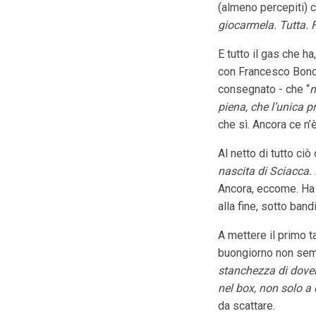
(almeno percepiti) c
giocarmela. Tutta. 
E tutto il gas che ha
con Francesco Bonom
consegnato - che “
m
piena, che l’unica p
che sì. Ancora ce n’
Al netto di tutto ci
nascita di Sciacca.
Ancora, eccome. Ha 
alla fine, sotto band
A mettere il primo t
buongiorno non semp
stanchezza di dover 
nel box, non solo a 
da scattare.