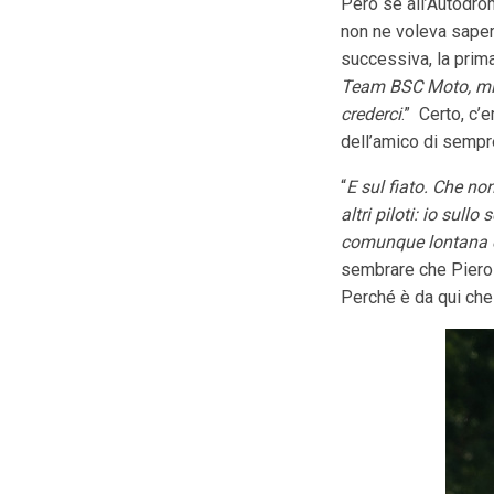
Però se all’Autodro
non ne voleva sapere
successiva, la prima
Team BSC Moto, mia
crederci
.” Certo, c’
dell’amico di sempr
“
E sul fiato. Che no
altri piloti: io sull
comunque lontana e
sembrare che Piero s
Perché è da qui che