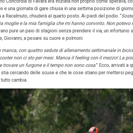
mo Concordia di Favara era iniziata non proprio come sperava, c
 e una giornata di gare chiusa in una settima posizione di giorna
 a Racalmuto, chiuderà al quarto posto. Ai piedi del podio. “
Soste
 moglie e la mia famiglia che mi hanno convinto. Non potevo 
erano pure un paio di stagioni senza prendere il via, un infortunio s
e, Giovanni, a pesare su cuore e polmoni.
n manca, con quattro sedute di allenamento settimanale in bicicl
o scooter non ci sto per mesi. Manca il feeling con il mezzo! La pis
 trovare un furgone e il tempo non sono cosa
.” Ecco, arrivati 
tia cercando delle scuse e che le cose stiano per mettersi peggio
 tutto cambia.