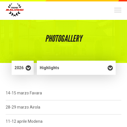
TROFEI
PHOTOGALLERY
World Malossi Day Cup
70 cc
14
2 Tempi
Nazionale
Trofeo ScooterMatic
70 cc
34
2 Tempi
Locale/Nazionale
Trofeo Nazionale Scooter Velocità
100 cc
36
2 Tempi
Nazionale
14-15 marzo Favara
Malossi Racing Academy
28-29 marzo Airola
300 cc
6
4 Tempi
Nazionale
11-12 aprile Modena