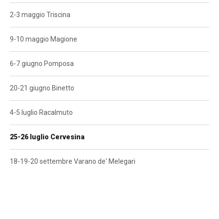
LOGIN
ISCRIVITI ALLA GARA
2-3 maggio Triscina
CALENDARIO
9-10 maggio Magione
NEWS
6-7 giugno Pomposa
BLOG
20-21 giugno Binetto
MALOSSI RACING ACADEMY
4-5 luglio Racalmuto
VELOCE EROI NEL VENTO
25-26 luglio Cervesina
PHOTOGALLERY
18-19-20 settembre Varano de' Melegari
CLASSIFICHE
CONTATTI