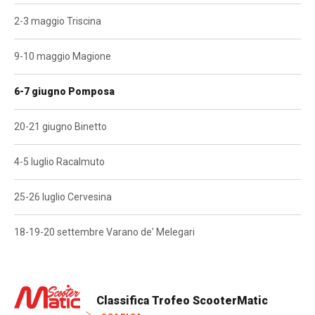
LOGIN
ISCRIVITI ALLA GARA
2-3 maggio Triscina
CALENDARIO
9-10 maggio Magione
NEWS
6-7 giugno Pomposa
BLOG
20-21 giugno Binetto
MALOSSI RACING ACADEMY
4-5 luglio Racalmuto
VELOCE EROI NEL VENTO
25-26 luglio Cervesina
PHOTOGALLERY
18-19-20 settembre Varano de' Melegari
CLASSIFICHE
CONTATTI
Classifica Trofeo ScooterMatic