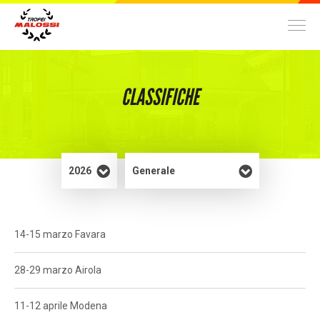
TROFEI
CLASSIFICHE
World Malossi Day Cup
70 cc
14
2 Tempi
Nazionale
Trofeo ScooterMatic
70 cc
34
2 Tempi
Locale/Nazionale
Trofeo Nazionale Scooter Velocità
100 cc
36
2 Tempi
Nazionale
14-15 marzo Favara
Malossi Racing Academy
28-29 marzo Airola
300 cc
6
4 Tempi
Nazionale
11-12 aprile Modena