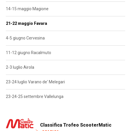
LOGIN
ISCRIVITI ALLA GARA
14-15 maggio Magione
CALENDARIO
21-22 maggio Favara
NEWS
4-5 giugno Cervesina
BLOG
11-12 giugno Racalmuto
MALOSSI RACING ACADEMY
2-3 luglio Airola
VELOCE EROI NEL VENTO
23-24 luglio Varano de' Melegari
PHOTOGALLERY
23-24-25 settembre Vallelunga
CLASSIFICHE
CONTATTI
Classifica Trofeo ScooterMatic