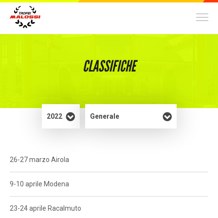
TROFEI
CLASSIFICHE
World Malossi Day Cup
70 cc
14
2 Tempi
Nazionale
Trofeo ScooterMatic
70 cc
34
2 Tempi
Locale/Nazionale
Trofeo Nazionale Scooter Velocità
100 cc
36
2 Tempi
Nazionale
26-27 marzo Airola
Malossi Racing Academy
9-10 aprile Modena
300 cc
6
4 Tempi
Nazionale
23-24 aprile Racalmuto