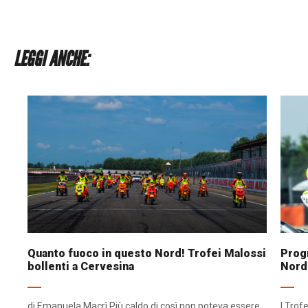
LEGGI ANCHE:
Quanto fuoco in questo Nord! Trofei Malossi
Progr
bollenti a Cervesina
Nord
di Emanuela Macrì Più caldo di così non poteva essere.
I Trof