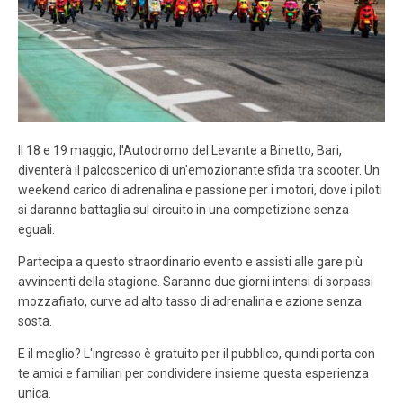
LOGIN
ISCRIVITI ALLA GARA
CALENDARIO
NEWS
BLOG
Il 18 e 19 maggio, l'Autodromo del Levante a Binetto, Bari,
diventerà il palcoscenico di un'emozionante sfida tra scooter. Un
MALOSSI RACING ACADEMY
weekend carico di adrenalina e passione per i motori, dove i piloti
si daranno battaglia sul circuito in una competizione senza
VELOCE EROI NEL VENTO
eguali.
Partecipa a questo straordinario evento e assisti alle gare più
PHOTOGALLERY
avvincenti della stagione. Saranno due giorni intensi di sorpassi
mozzafiato, curve ad alto tasso di adrenalina e azione senza
CLASSIFICHE
sosta.
E il meglio? L'ingresso è gratuito per il pubblico, quindi porta con
CONTATTI
te amici e familiari per condividere insieme questa esperienza
unica.