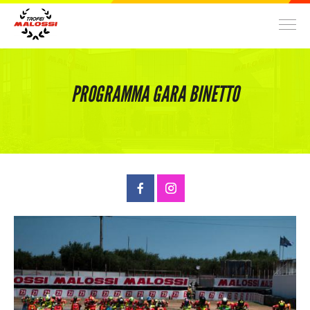
TROFEI
PROGRAMMA GARA BINETTO
World Malossi Day Cup
70 cc
14
2 Tempi
Nazionale
Trofeo ScooterMatic
70 cc
34
2 Tempi
Locale/Nazionale
Trofeo Nazionale Scooter Velocità
100 cc
36
2 Tempi
Nazionale
Malossi Racing Academy
300 cc
6
4 Tempi
Nazionale